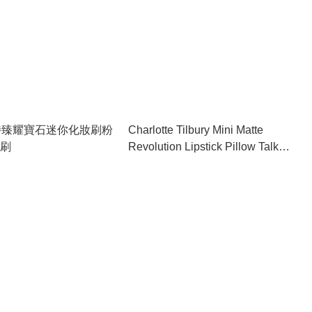
特臻耀寶石迷你化妝刷粉
Charlotte Tilbury Mini Matte
粉刷
Revolution Lipstick Pillow Talk
1g Travel Size