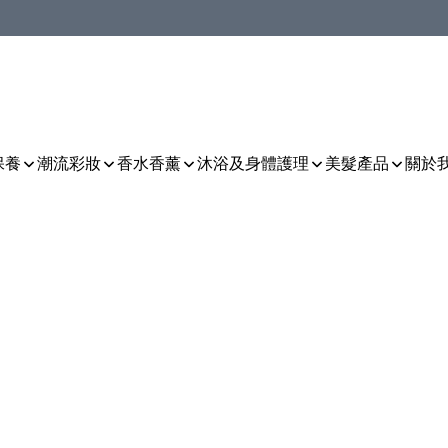
保養
潮流彩妝
香水香薰
沐浴及身體護理
美髮產品
關於