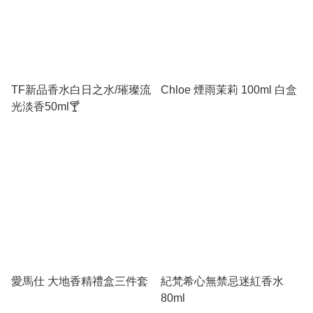
TF新品香水白日之水/璀璨流
Chloe 煙雨茉莉 100ml 白盒
光淡香50ml🍸
愛馬仕 大地香精禮盒三件套
紀梵希心無禁忌迷紅香水
80ml