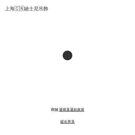
上海🇨🇳廸士尼吊飾
商舖
退貨及退款政策
提出意見