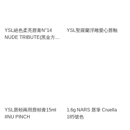
YSL絕色柔亮唇膏N°14
YSL聖羅蘭浮雕愛心唇釉
NUDE TRIBUTE(黑金方
管)3g
YSL唇頰兩用唇頰膏15ml
1.6g NARS 唇筆 Cruella
#NU PINCH
185號色