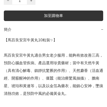
−
+
加至購物車
簡介
−
【馬百良安宮牛黃丸10粒裝✨】

馬百良安宮牛黃丸適合男女老少服用，能夠有效改善三高，
預防心腦血管疾病。產品選用珍貴藥材；當中有天然牛黃
（具有清心解毒、鎮靜抗驚厥的作用）、天然麝香（活血通
經、開竅醒神的作用）、僵蠶（能治療驚風抽搐）、膽南
星、琥珀和黃連等，以及以金箔為藥衣，能鎮心安神，墜痰