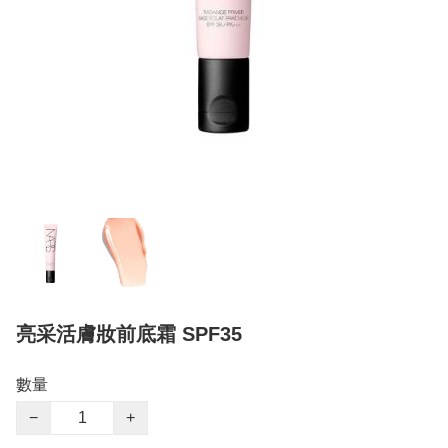
亮采活膚妝前底霜 SPF35
數量
−
+