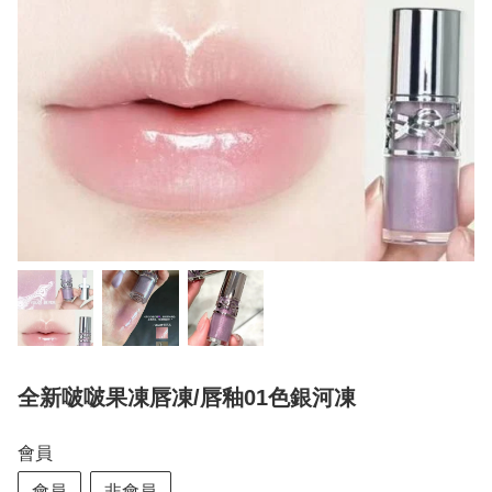
全新啵啵果凍唇凍/唇釉01色銀河凍
會員
會員
非會員