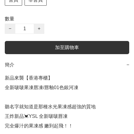
數量
−
+
加至購物車
簡介
−
新品來襲【香港專櫃】

全新啵啵果凍唇凍/唇釉01色銀河凍

聽名字就知道是那種水光果凍感超強的質地

王炸新品💓YSL 全新啵啵唇凍

完全爆汁的果凍感 嫩到起飛！！