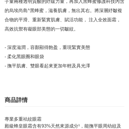
子量兩種透明質酸的紓緩力量，再加入黑蜂蜜修護科技內含
的烏埃尚島^黑蜂蜜，滋養肌膚，無出其右。將深層紓皺複
合物的平滑、重新緊實肌膚、賦活功能， 注入全效面霜，
高效抗禦有礙眼部美態的一切皺紋。

- 深度滋潤，容顏顯得飽盈，重現緊實美態

- 柔化黑眼圈和眼袋 

- 撫平肌膚、雙眼看起來更加年輕及具光澤
商品詳情
專業多重袪紋眼霜
殿級蜂皇眼霜含有93%天然來源成分¹，能撫平眼周幼紋及