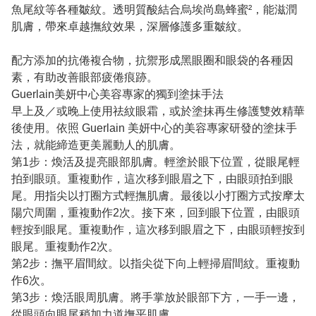
魚尾紋等各種皺紋。透明質酸結合烏埃尚島蜂蜜²，能滋潤
肌膚，帶來卓越撫紋效果，深層修護多重皺紋。
配方添加的抗倦複合物，抗禦形成黑眼圈和眼袋的各種因
素，有助改善眼部疲倦痕跡。
Guerlain美妍中心美容專家的獨到塗抹手法
早上及／或晚上使用祛紋眼霜，或於塗抹再生修護雙效精華
後使用。依照 Guerlain 美妍中心的美容專家研發的塗抹手
法，就能締造更美麗動人的肌膚。
第1步：煥活及提亮眼部肌膚。輕塗於眼下位置，從眼尾輕
拍到眼頭。重複動作，這次移到眼眉之下，由眼頭拍到眼
尾。用指尖以打圈方式輕撫肌膚。最後以小打圈方式按摩太
陽穴周圍，重複動作2次。接下來，回到眼下位置，由眼頭
輕按到眼尾。重複動作，這次移到眼眉之下，由眼頭輕按到
眼尾。重複動作2次。
第2步：撫平眉間紋。以指尖從下向上輕掃眉間紋。重複動
作6次。
第3步：煥活眼周肌膚。將手掌放於眼部下方，一手一邊，
從眼頭向眼尾稍加力道撫平肌膚。