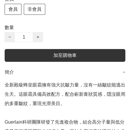
會員
非會員
數量
−
+
加至購物車
簡介
−
全新殿級蜂皇眼霜擁有強大抗皺力量，沒有一絲皺紋能逃出
生天。這眼霜具備高效配方，配合嶄新膏狀質感，隱沒眼周
的多重皺紋，重現光滑美目。 

Guerlain科研團隊研發了先進複合物，結合高分子量與低分