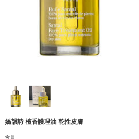
嬌韻詩 檀香護理油 乾性皮膚
會員