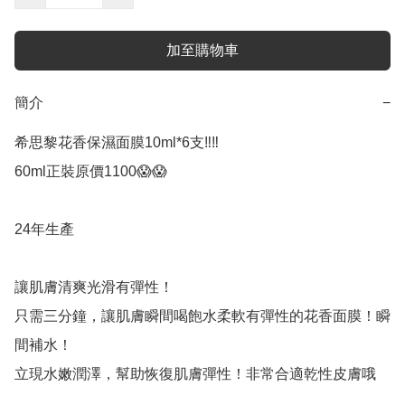
加至購物車
簡介
−
希思黎花香保濕面膜10ml*6支‼️‼️

60ml正裝原價1100😱😱

24年生產

讓肌膚清爽光滑有彈性！

只需三分鐘，讓肌膚瞬間喝飽水柔軟有彈性的花香面膜！瞬
間補水！

立現水嫩潤澤，幫助恢復肌膚彈性！非常合適乾性皮膚哦