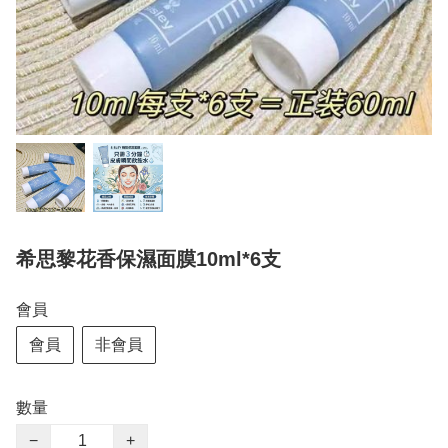
希思黎花香保濕面膜10ml*6支
會員
會員
非會員
數量
−
+