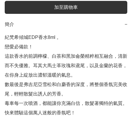
加至購物車
簡介
−
紀梵希傾城EDP香水8ml 。

戀愛必備款！

這款香水的前調檸檬、白茶和黑加侖榮精粹相互融合，清新
而不失優雅。耳其大馬士革玫瑰和鳶尾，以及金蘭的花香，
在你身上綻放出濃郁溫暖的氣息。

數最後是弗吉尼亞雪松和白麝香的深度，將整個香氛完美收
尾，輕輕散髮出誘人的芳香。

毒車每一次噴酒，都能讓你充滿白信，散髮著獨特的氣質。
快來體驗這個萬人迷般的香氛吧！
