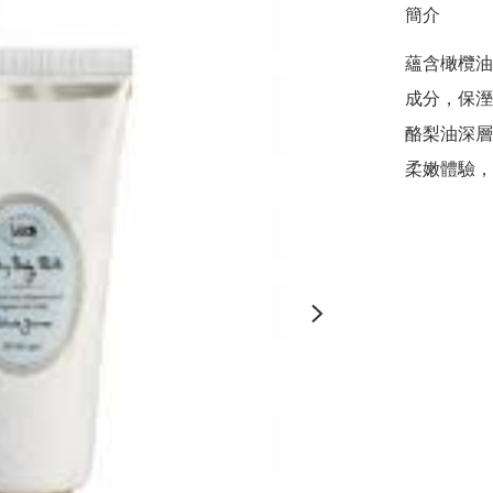
簡介
蘊含橄欖油
成分，保溼
酪梨油深層
柔嫩體驗，