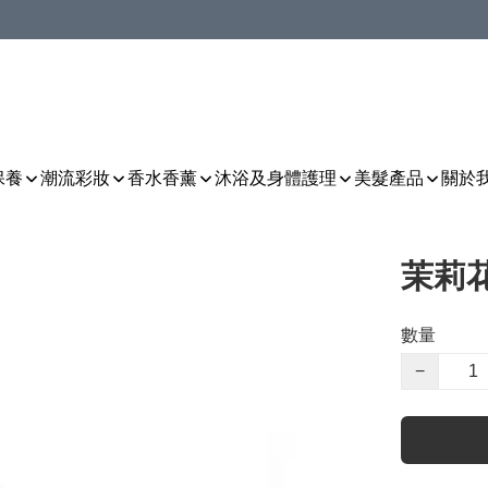
保養
潮流彩妝
香水香薰
沐浴及身體護理
美髮產品
關於
茉莉花
數量
−