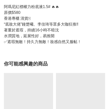
阿瑪尼紅標權力粉底液1.5# 🔥🔥
原價$580
香港專櫃 清貨🀄️
“底妝大佬”鐘楚曦、李佳琦等眾多大咖狂推‼️
著重於遮瑕，持續16小時不暗沈
水潤質地，延展性好，易推開
✅遮瑕無敵！持久力無敵！妝感自然又服帖！
你可能感興趣的商品