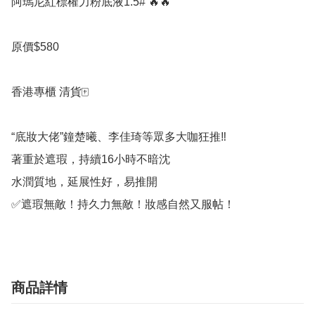
阿瑪尼紅標權力粉底液1.5# 🔥🔥

原價$580

香港專櫃 清貨🀄️

“底妝大佬”鐘楚曦、李佳琦等眾多大咖狂推‼️

著重於遮瑕，持續16小時不暗沈

水潤質地，延展性好，易推開

✅遮瑕無敵！持久力無敵！妝感自然又服帖！
商品詳情