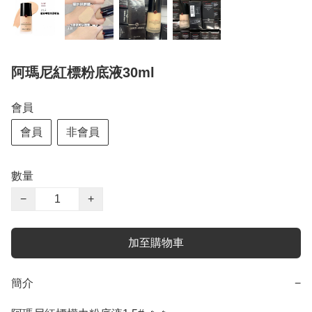
阿瑪尼紅標粉底液30ml
會員
會員
非會員
數量
−
+
加至購物車
簡介
−