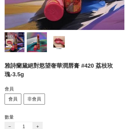
雅詩蘭黛絕對慾望奢華潤唇膏 #420 荔枝玫
瑰-3.5g
會員
會員
非會員
數量
−
+