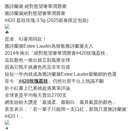
雅詩蘭黛 絕對慾望奢華潤唇膏
雅詩蘭黛絕對慾望奢華潤唇膏
#420 荔枝玫瑰-3.5g (2025新春限定包裝)
昆凌、IU著用同款！
雅詩蘭黛Estee Lauder為致敬雅詩蘭黛夫人
2014年推出「絕對慾望奢華潤唇膏#420玫瑰荔枝」
這款顏色一推出就立刻風靡全球
因為它既不挑膚色而且非常百搭
短短一年內就成為雅詩蘭黛Estee Lauder最暢銷的色選
至今「
#420玫瑰荔枝
」仍然社群平台上熱議不斷
於小紅書上已累積超過萬筆評論
全球更是平均每天賣出2700支
網友紛紛大讚是「最溫柔、最顯白、最具氣質的顏色」
甚至表示：「若一輩子只能用一支口紅，那我只選雅詩蘭黛
#420！」