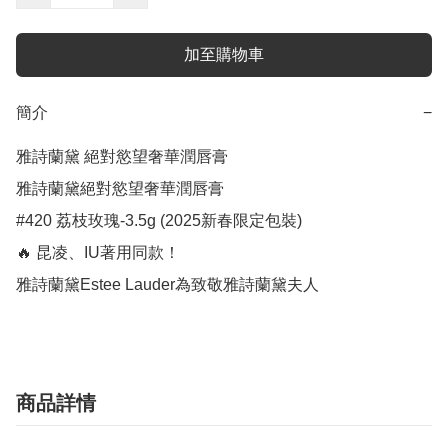
加至購物車
簡介
−
雅詩蘭黛 絕對慾望奢華潤唇膏

雅詩蘭黛絕對慾望奢華潤唇膏

#420 荔枝玫瑰-3.5g (2025新春限定包裝)

🔥 昆凌、IU著用同款！

雅詩蘭黛Estee Lauder為致敬雅詩蘭黛夫人
商品詳情