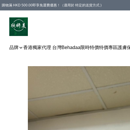
購物滿 HKD 500.00即享免運費優惠！（適用於 特定的送貨方式 )
品牌
香港獨家代理 台灣Behadaa
限時特價
特價專區
護膚