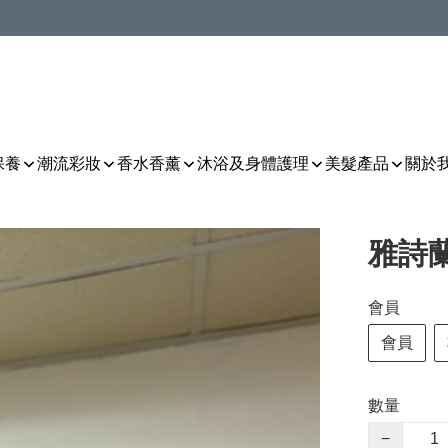
保養
潮流彩妝
香水香薰
沐浴及身體護理
美髮產品
關於
雅詩
會員
會員
數量
−