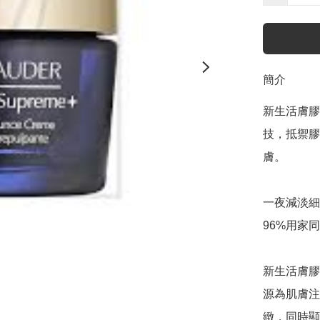
簡介
新生活膚膠原
技，抵禦膠
膚。

一夜減淡細紋
96%用家
新生活膚膠
源為肌膚注
緻，同時顯