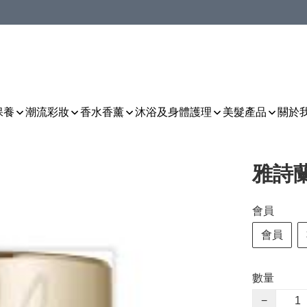
保養
潮流彩妝
香水香薰
沐浴及身體護理
美髮產品
關於
雅詩蘭
會員
會員
數量
−