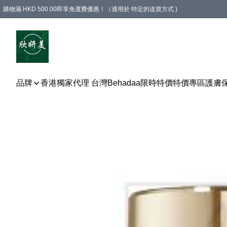
購物滿 HKD 500.00即享免運費優惠！（適用於 特定的送貨方式 )
品牌
香港獨家代理 台灣Behadaa
限時特價
特價專區
護膚