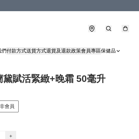
我們
付款方式
送貨方式
退貨及退款政策
會員專區
保健品
黛賦活緊緻+晚霜 50毫升
非會員
+