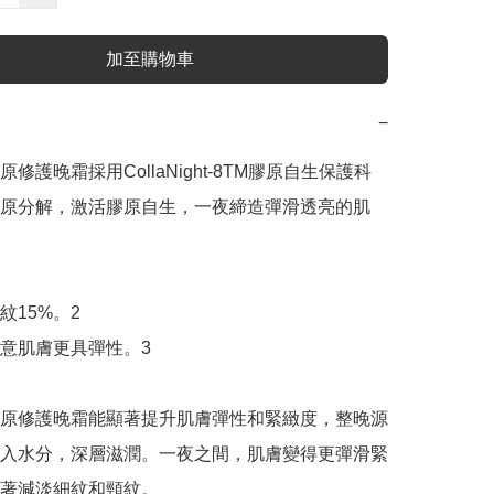
加至購物車
−
修護晚霜採用CollaNight-8TM膠原自生保護科
原分解，激活膠原自生，一夜締造彈滑透亮的肌
15%。2

同意肌膚更具彈性。3

原修護晚霜能顯著提升肌膚彈性和緊緻度，整晚源
入水分，深層滋潤。一夜之間，肌膚變得更彈滑緊
著減淡細紋和頸紋。