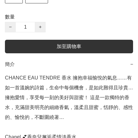
數量
−
+
加至購物車
簡介
−
CHANCE EAU TENDRE 香水 擁抱幸福愉悅的氣息……有
如一首溫婉的詩篇，生命中每個機會，是如此難得且珍貴…
擁抱愛情，享受每一刻的美好與甜蜜！ 這是一款獨特的香
水，充滿甜美明亮的細緻香氣，溫柔且甜蜜，恬靜的、感性
的、愉悅的，不斷圍繞著…

Chanel 💕香奈兒邂逅柔情淡香水
