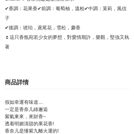
✔香調：花果香✔前調：葡萄柚，溫柏✔中調：茉莉，風信
子

✔後調：琥珀，鳶尾花，雪松，麝香

🌷這只香氛宛若少女的夢想，對愛情期許，樂觀，堅強又執
著
商品詳情
假如幸運有味道…
一定是香奈儿綠邂逅
紫氣東來，來財香~
透着明媚清甜的果花‬香!
香奈儿是懂紫九‬離火運的!