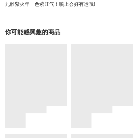
九離紫‬火年，色紫‬旺气！噴上会好有‬运哦!
你可能感興趣的商品