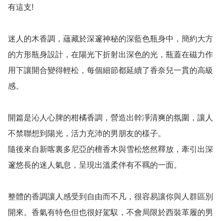
有這支!

迷人的木香調，蘊藏於深邃神秘的深藍色瓶身中，簡約大方
的方形瓶身設計，在陽光下折射出深色的光，瓶蓋在磁力作
用下讓開合變得輕松，每個細節都延續了香奈兒一貫的高級
感。

開篇是沁人心脾的柑橘香調，營造出幹凈清爽的氛圍，讓人
不禁聯想到陽光，活力充沛的男朋友的樣子。

隨後來自新喀裏多尼亞的檀香木與雪松悠然釋放，牽引出深
邃悠長的迷人氣息，呈現出溫柔伴有不羈的一面。

整體的香調讓人感受到自由而不凡，很容易讓你與人群區別
開來。香氣有特色但也很好駕馭，不會局限於西裝革履的男