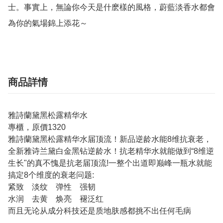
士。事實上，無論你今天是什麽樣的風格，蔚藍淡香水都會
商品詳情
雅詩蘭黛黑松露精华水
專櫃，原價1320
雅詩蘭黛黑松露精华水届顶流！新品逆龄水能8维抗衰老，
全新雅诗兰黛白金黑钻逆龄水！抗老精华水就能做到“8维逆
生长"的真不愧是抗老届顶流!一整个出道即巅峰一瓶水就能
搞定8个维度的衰老问题:
紧致 淡纹 弹性 强韧
水润 去黄 焕亮 褪泛红
而且无论从成分科技还是质地肤感都挑不出任何毛病