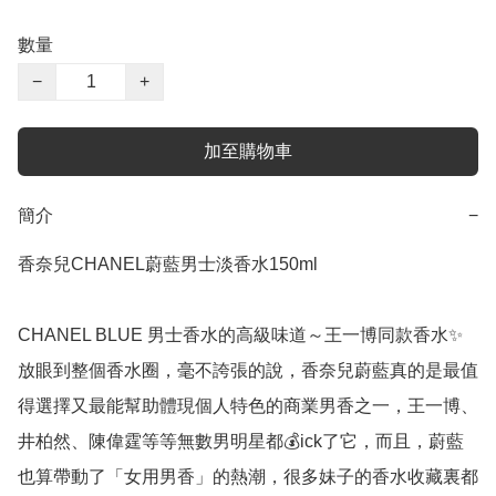
數量
−
+
加至購物車
簡介
−
香奈兒CHANEL蔚藍男士淡香水150ml

CHANEL BLUE 男士香水的高級味道～王一博同款香水✨
放眼到整個香水圈，毫不誇張的說，香奈兒蔚藍真的是最值
得選擇又最能幫助體現個人特色的商業男香之一，王一博、
井柏然、陳偉霆等等無數男明星都💰ick了它，而且，蔚藍
也算帶動了「女用男香」的熱潮，很多妹子的香水收藏裏都