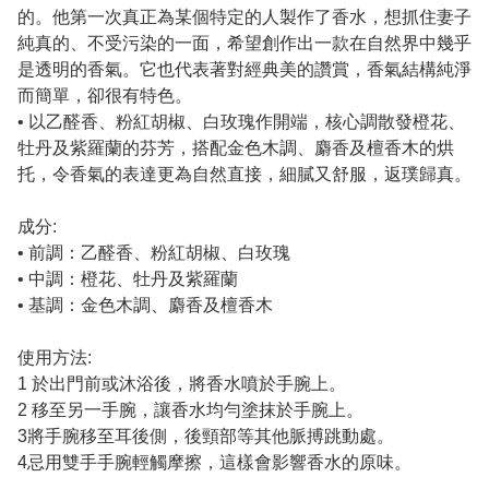
的。他第一次真正為某個特定的人製作了香水，想抓住妻子
純真的、不受污染的一面，希望創作出一款在自然界中幾乎
是透明的香氣。它也代表著對經典美的讚賞，香氣結構純淨
而簡單，卻很有特色。
• 以乙醛香、粉紅胡椒、白玫瑰作開端，核心調散發橙花、
牡丹及紫羅蘭的芬芳，搭配金色木調、麝香及檀香木的烘
托，令香氣的表達更為自然直接，細膩又舒服，返璞歸真。
成分:
• 前調：乙醛香、粉紅胡椒、白玫瑰
• 中調：橙花、牡丹及紫羅蘭
• 基調：金色木調、麝香及檀香木
使用方法:
1 於出門前或沐浴後，將香水噴於手腕上。
2 移至另一手腕，讓香水均勻塗抹於手腕上。
3將手腕移至耳後側，後頸部等其他脈搏跳動處。
4忌用雙手手腕輕觸摩擦，這樣會影響香水的原味。