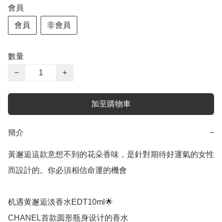
會員
會員
非會員
數量
−
+
加至購物車
簡介
−
黃邂逅這款意想不到的花朵香味，是針對期待好運氣的女性
而設計的。你必須相信命運的機會

机遇黄邂逅淡香水EDT10ml🌟

CHANEL首款圆形瓶身设计的香水
