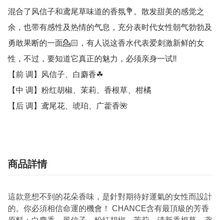
混合了风信子和鸢尾草味道的香氛💐。散发甜美的感觉之
余，也带有感性及热情的气息，充分表时代女性朝气勃勃及
勇敢果断的一面💁🏻，有人说这香水代表爱刺激新鲜的女
性，不过，要知道它真正的魅力，必须亲身一试‼

【前 调】风信子、白麝香☘

【中 调】粉红胡椒、茉莉、香根草、柑橘

【后 调】鸢尾花、琥珀、广藿香🌺
商品詳情
這款意想不到的花朵香味，是針對期待好運氣的女性而設計
的。你必須相信命運的機會！ CHANCE含有最頂級的芳香