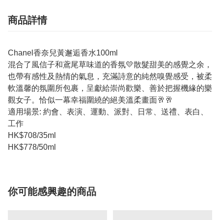
商品詳情
Chanel香奈兒黃邂逅香水100ml
混合了風信子和鳶尾草味道的香氛💛散髮甜美的感覺之余，
也帶有感性及熱情的氣息，充滿詩意的純然嗅覺感受，被柔
軟溫馨的氛圍所包裹，呈獻給崇尚歡樂、善於把握機緣的樂
觀女子。恰似一幕幸福圍繞的絕美溫柔畫面🥂🥂
適用場景: 約會、表演、運動、派對、日常、送禮、表白、
工作
HK$708/35ml
HK$778/50ml
你可能感興趣的商品