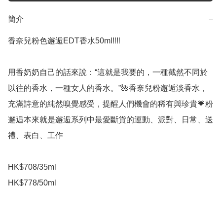
簡介
−
香奈兒粉色邂逅EDT香水50ml‼️‼️

用香奶奶自己的話來說：“這就是我要的，一種截然不同於
以往的香水，一種女人的香水。”🌺香奈兒粉邂逅淡香水，
充滿詩意的純然嗅覺感受，提醒人們機會的稀有與珍貴💗粉
邂逅本來就是邂逅系列中最愛斷貨的運動、派對、日常、送
禮、表白、工作

HK$708/35ml

HK$778/50ml