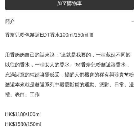
加至購物車
簡介
−
香奈兒粉色邂逅EDT香水100ml/150ml‼️‼️

用香奶奶自己的話來說：“這就是我要的，一種截然不同於
以往的香水，一種女人的香水。”🌺香奈兒粉邂逅淡香水，
充滿詩意的純然嗅覺感受，提醒人們機會的稀有與珍貴💗粉
邂逅本來就是邂逅系列中最愛斷貨的運動、派對、日常、送
禮、表白、工作

HK$1180/100ml

HK$1580/150ml