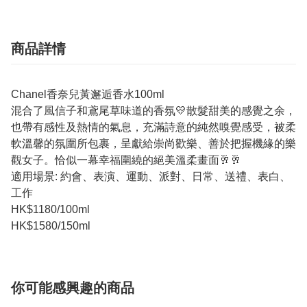
商品詳情
Chanel香奈兒黃邂逅香水100ml
混合了風信子和鳶尾草味道的香氛💛散髮甜美的感覺之余，
也帶有感性及熱情的氣息，充滿詩意的純然嗅覺感受，被柔
軟溫馨的氛圍所包裹，呈獻給崇尚歡樂、善於把握機緣的樂
觀女子。恰似一幕幸福圍繞的絕美溫柔畫面🥂🥂
適用場景: 約會、表演、運動、派對、日常、送禮、表白、
工作
HK$1180/100ml
HK$1580/150ml
你可能感興趣的商品