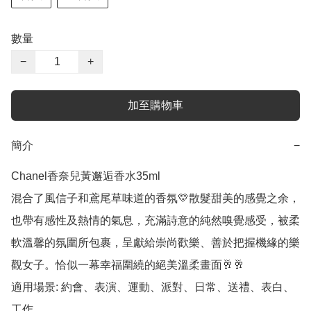
數量
−
+
加至購物車
簡介
−
Chanel香奈兒黃邂逅香水35ml

混合了風信子和鳶尾草味道的香氛💛散髮甜美的感覺之余，
也帶有感性及熱情的氣息，充滿詩意的純然嗅覺感受，被柔
軟溫馨的氛圍所包裹，呈獻給崇尚歡樂、善於把握機緣的樂
觀女子。恰似一幕幸福圍繞的絕美溫柔畫面🥂🥂

適用場景: 約會、表演、運動、派對、日常、送禮、表白、
工作
