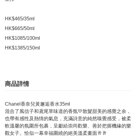
HK$465/35ml

HK$665/50ml

HK$1085/100ml

HK$1385/150ml
商品詳情
Chanel香奈兒黃邂逅香水35ml
混合了風信子和鳶尾草味道的香氛💛散髮甜美的感覺之余，
也帶有感性及熱情的氣息，充滿詩意的純然嗅覺感受，被柔
軟溫馨的氛圍所包裹，呈獻給崇尚歡樂、善於把握機緣的樂
觀女子。恰似一幕幸福圍繞的絕美溫柔畫面🥂🥂