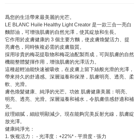
爲您的生活帶來最美麗的光芒。
LE BLANC Huile Healthy Light Creator 是一款三合一亮白
麵部油，可增強肌膚的自然光澤，使其綻放和生長。
它作用於皮膚健康的 3 個主要方麵，使皮膚煥髮活力、提
亮膚色，同時恢複必需的皮膚脂質。
採用珍貴的梅花提取物和梅花油配製而成，可與肌膚的自然
機能整體髮揮作用，增強肌膚的光澤活力。
這種超輕油能快速被吸收，在皮膚上留下絲般光滑的光澤，
帶來持久的舒適感。深層滋養和保溼，肌膚明亮、透亮、柔
軟、光滑。
膚色煥髮健康、純淨的光芒。功效 肌膚健康美麗：明亮、
明亮、透亮、光滑。深層滋養和補水，令肌膚倍感舒適和補
充。
紋理細膩，細紋明顯減少。現在能夠完美反射光線，肌膚綻
放光澤。
健康純淨光：
1. 恢複活力： - 光澤度：+22%* - 平滑度 - 張力