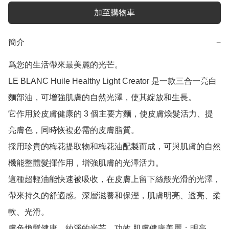
加至購物車
簡介
−
爲您的生活帶來最美麗的光芒。

LE BLANC Huile Healthy Light Creator 是一款三合一亮白
麵部油，可增強肌膚的自然光澤，使其綻放和生長。

它作用於皮膚健康的 3 個主要方麵，使皮膚煥髮活力、提
亮膚色，同時恢複必需的皮膚脂質。

採用珍貴的梅花提取物和梅花油配製而成，可與肌膚的自然
機能整體髮揮作用，增強肌膚的光澤活力。

這種超輕油能快速被吸收，在皮膚上留下絲般光滑的光澤，
帶來持久的舒適感。深層滋養和保溼，肌膚明亮、透亮、柔
軟、光滑。

膚色煥髮健康、純淨的光芒。功效 肌膚健康美麗：明亮、