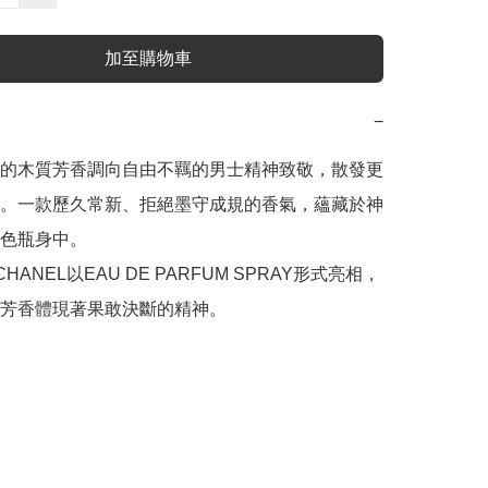
加至購物車
−
的木質芳香調向自由不羈的男士精神致敬，散發更
。一款歷久常新、拒絕墨守成規的香氣，蘊藏於神
色瓶身中。

 CHANEL以EAU DE PARFUM SPRAY形式亮相，
芳香體現著果敢決斷的精神。