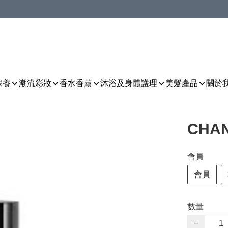
保養
潮流彩妝
香水香薰
沐浴及身體護理
美髮產品
關於
CHA
會員
會員
數量
−