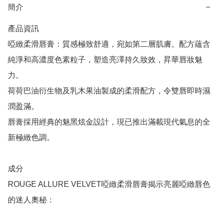
簡介
−
產品資訊

啞緻柔滑唇膏：質感極致舒適，宛如第二層肌膚。配方蘊含
純淨和高濃度色素粒子，塑造亮澤持久妝效，昇華唇妝魅
力。

荷荷巴油衍生物及乳木果油製成的柔滑配方，令雙唇即時濕
潤盈滿。

唇膏採用經典的魅黑炫金設計，現已推出滿載現代氣息的全
新極緻色調。

成分

ROUGE ALLURE VELVET啞緻柔滑唇膏揭示亮麗啞緻唇色
的迷人奧秘：
