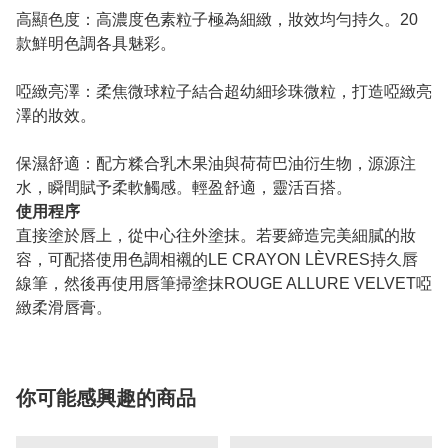
高顯色度：高濃度色素粒子極為細緻，妝效均勻持久。20
款鮮明色調各具魅彩。
啞緻亮澤：柔焦微球粒子結合超幼細珍珠微粒，打造啞緻亮
澤的妝效。
保濕舒適：配方糅合乳木果油與荷荷巴油衍生物，源源注
水，瞬間賦予柔軟觸感。輕盈舒適，靈活百搭。
使用程序
直接塗於唇上，從中心往外塗抹。若要締造完美細膩的妝
容，可配搭使用色調相襯的LE CRAYON LÈVRES持久唇
線筆，然後再使用唇筆掃塗抹ROUGE ALLURE VELVET啞
緻柔滑唇膏。
你可能感興趣的商品