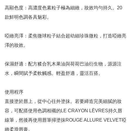
高顯色度：高濃度色素粒子極為細緻，妝效均勻持久。20
款鮮明色調各具魅彩。

啞緻亮澤：柔焦微球粒子結合超幼細珍珠微粒，打造啞緻亮
澤的妝效。

保濕舒適：配方糅合乳木果油與荷荷巴油衍生物，源源注
水，瞬間賦予柔軟觸感。輕盈舒適，靈活百搭。

使用程序

直接塗於唇上，從中心往外塗抹。若要締造完美細膩的妝
容，可配搭使用色調相襯的LE CRAYON LÈVRES持久唇
線筆，然後再使用唇筆掃塗抹ROUGE ALLURE VELVET啞
緻柔滑唇膏。