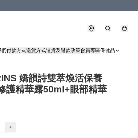
我們
付款方式
送貨方式
退貨及退款政策
會員專區
保健品
RINS 嬌韻詩雙萃煥活保養
修護精華露50ml+眼部精華
+