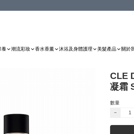
保養
潮流彩妝
香水香薰
沐浴及身體護理
美髮產品
關於
CLE
凝霜 S
數量
−