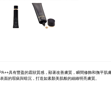
前乳霜 SPF20 PA++具有豐盈的霜狀質感，顯著改善膚質，瞬間修飾和
表面的瑕疵與暗沉，打造如素顏美肌般的細緻明亮膚質。