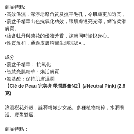
商品特點:
•高效保濕，潔淨老廢角質及撫平毛孔，令肌膚更加透亮，
•覆盆子精華出色抗氧化功效，讓肌膚透亮光澤，締造柔滑
膚質。
•蘊含牡丹與蘭花的優雅芳香，潔膚同時愉悅身心。
•性質溫和，通過皮膚科醫生測試認可。
成分:
•覆盆子精華： 抗氧化
•智慧亮肌精華：煥活膚質
•氨基酸：保持肌膚濕潤
【Clé de Peau 完美亮澤潤唇膏N2】(#Neutral Pink) (2.8
克)
浪漫櫻花外殼，詮釋粉嫩少女感。多種植物精粹，水潤養
護、豐盈雙唇。
商品特點：