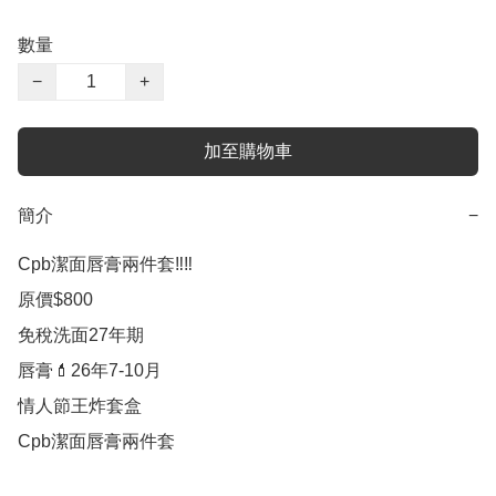
數量
−
+
加至購物車
簡介
−
Cpb潔面唇膏兩件套‼️‼️

原價$800

免稅洗面27年期 

唇膏💄26年7-10月

情人節王炸套盒
