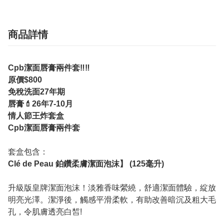
商品詳情
Cpb潔面唇膏兩件套‼️‼️
原價$800
免稅洗面27年期
唇膏💄26年7-10月
情人節王炸套盒
Cpb潔面唇膏兩件套
套盒包含：
Clé de Peau 鉑鑽柔膚潔面泡沫】 (125毫升)
升級版皇牌潔面泡沫！淡雅香味縈繞，舒適潔面體驗，綻放
明亮光澤。潔淨後，觸感平滑柔軟，有助改善暗沉及粗大毛
孔，令肌膚透亮白皙!