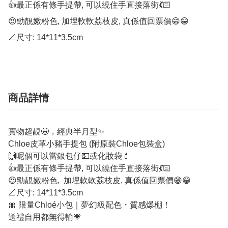
👍最正係有條手提帶, 可以繞住手直接落街💃🏻

😍勁靚嫩粉色, 加埋軟軟荔枝皮, 真係值回票價😁😁

📐尺寸: 14*11*3.5cm
商品詳情
實物超靚🤩，經典半月型✨
Chloe皮革小豬手提包 (附原裝Chloe包裝盒)
🙌呢個可以當銀包仔💵或化妝袋💄
👍最正係有條手提帶, 可以繞住手直接落街💃🏻
😍勁靚嫩粉色, 加埋軟軟荔枝皮, 真係值回票價😁😁
📐尺寸: 14*11*3.5cm
🎀 限量Chloé小包｜夢幻級配色・質感爆棚！
送禮自用都無得輸💗