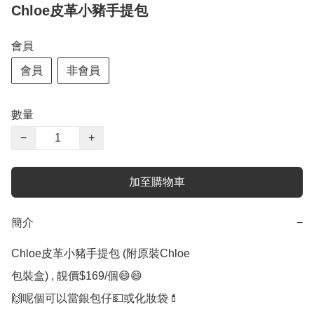
Chloe皮革小豬手提包
會員
會員
非會員
數量
−
+
加至購物車
簡介
−
Chloe皮革小豬手提包 (附原裝Chloe

包裝盒) , 靚價$169/個😄😄

🙌呢個可以當銀包仔💵或化妝袋💄
