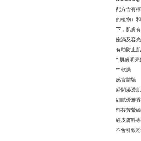
配方含有檸
的植物）和
下，肌膚有
飽滿及容光
有助防止肌
^ 肌膚明
** 乾燥

感官體驗

瞬間滲透肌
細膩優雅香
郁芬芳縈繞
經皮膚科專
不會引致粉