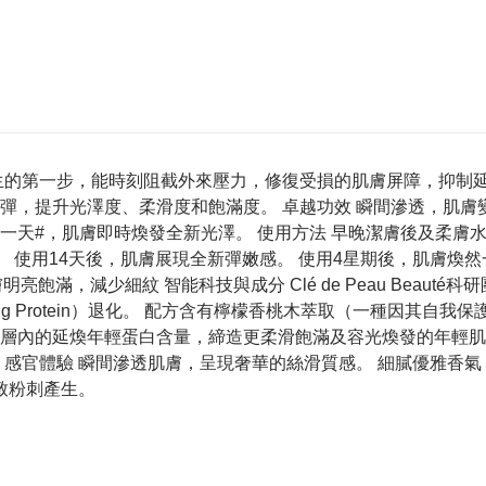
胞更生的第一步，能時刻阻截外來壓力，修復受損的肌膚屏障，抑制
彈，提升光澤度、柔滑度和飽滿度。 卓越功效 瞬間滲透，肌膚
需一天#，肌膚即時煥發全新光澤。 使用方法 早晚潔膚後及柔膚水
使用14天後，肌膚展現全新彈嫩感。 使用4星期後，肌膚煥然一
膚明亮飽滿，減少細紋 智能科技與成分 Clé de Peau Bea
ining Protein）退化。 配方含有檸檬香桃木萃取（一種因其自
層內的延煥年輕蛋白含量，締造更柔滑飽滿及容光煥發的年輕肌
* 乾燥 感官體驗 瞬間滲透肌膚，呈現奢華的絲滑質感。 細膩優
致粉刺產生。