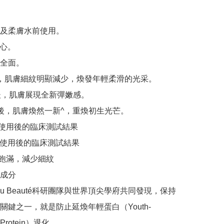
及柔膚水前使用。

心。

全面。

，肌膚細紋明顯減少，煥發年輕柔滑的光采。

後，肌膚展現全新彈嫩感。

後，肌膚煥然一新^，重煥初生光芒。

性使用後的臨床測試結果

性使用後的臨床測試結果

亮飽滿，減少細紋

成分

 Peau Beauté科研團隊與世界頂尖學府共同發現，保持
關鍵之一，就是防止延煥年輕蛋白（Youth-
g Protein）退化。
