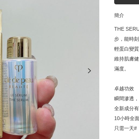
簡介
THE S
步，能時刻
輕蛋白變質
維持肌膚健
滿度。

卓越功效

瞬間滲透，
全新成分有
10小時全面
只需一天#