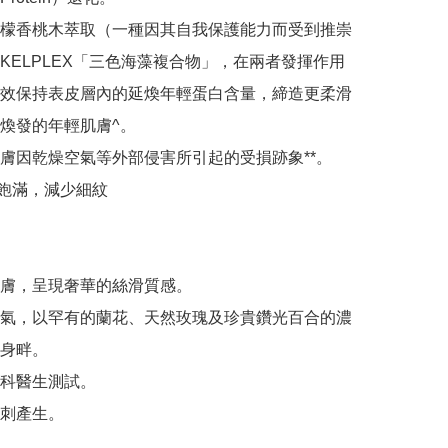
檬香桃木萃取（一種因其自我保護能力而受到推崇
KELPLEX「三色海藻複合物」，在兩者發揮作用
效保持表皮層內的延煥年輕蛋白含量，締造更柔滑
煥發的年輕肌膚^。

膚因乾燥空氣等外部侵害所引起的受損跡象**。

亮飽滿，減少細紋

膚，呈現奢華的絲滑質感。

氣，以罕有的蘭花、天然玫瑰及珍貴鑽光百合的濃
身畔。

科醫生測試。

刺產生。