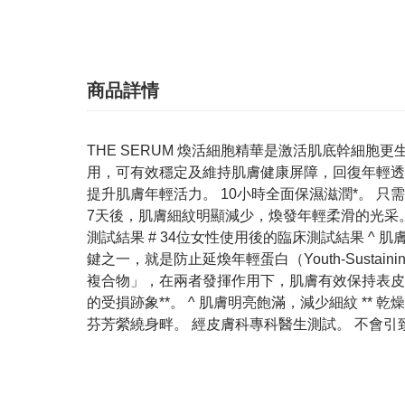
商品詳情
THE SERUM 煥活細胞精華是激活肌底幹細
用，可有效穩定及維持肌膚健康屏障，回復年輕透
提升肌膚年輕活力。 10小時全面保濕滋潤*。 只
7天後，肌膚細紋明顯減少，煥發年輕柔滑的光采。 
測試結果 # 34位女性使用後的臨床測試結果 ^ 肌
鍵之一，就是防止延煥年輕蛋白（Youth-Susta
複合物」，在兩者發揮作用下，肌膚有效保持表皮
的受損跡象**。 ^ 肌膚明亮飽滿，減少細紋 *
芬芳縈繞身畔。 經皮膚科專科醫生測試。 不會引