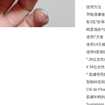
使用方法

早晚潔膚後
取3泵*於掌
輕柔地抹勻
使用7天後
使用14天
使用4星期
* 26位女
# 34位女
^ 肌膚明
智能科技與
Clé de
肌膚年輕的
Sustainin