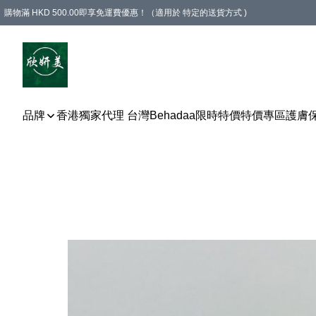
購物滿 HKD 500.00即享免運費優惠！（適用於 特定的送貨方式 )
品牌
香港獨家代理 台灣Behadaa
限時特價
特價專區
護膚