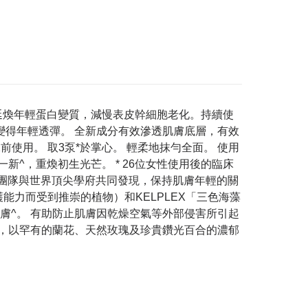
延煥年輕蛋白變質，減慢表皮幹細胞老化。​持續使
變得年輕透彈。 全新成分有效滲透肌膚底層，有效
前使用。 取3泵*於掌心。 輕柔地抹勻全面。 使用
新^，重煥初生光芒。 * 26位女性使用後的臨床
uté科研團隊與世界頂尖學府共同發現，保持肌膚年輕的關
我保護能力而受到推崇的植物）和KELPLEX「三色海藻
膚^。 有助防止肌膚因乾燥空氣等外部侵害所引起
雅香氣，以罕有的蘭花、天然玫瑰及珍貴鑽光百合的濃郁