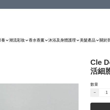
保養
潮流彩妝
香水香薰
沐浴及身體護理
美髮產品
關於
Cle 
活細
數量
−