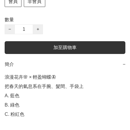
會員
非會員
數量
−
+
加至購物車
簡介
−
浪漫花卉🌸 × 輕盈蝴蝶🦋

把春天的氣息系在手腕、髮間、手袋上

A. 藍色

B. 綠色

C. 粉紅色