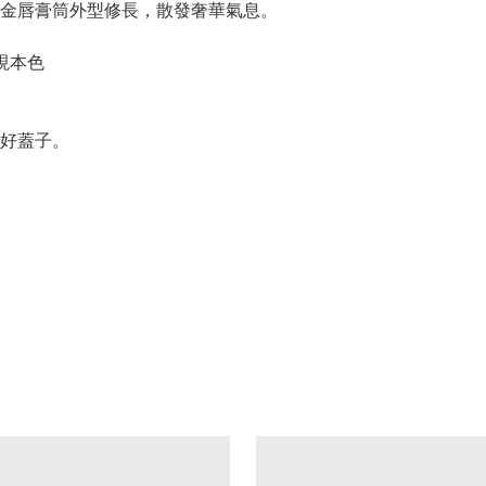
金唇膏筒外型修長，散發奢華氣息。
現本色
好蓋子。