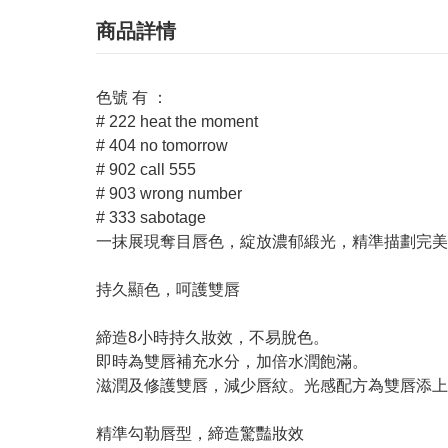
商品詳情
色號 有 ：
# 222 heat the moment
# 404 no tomorrow
# 902 call 555
# 903 wrong number
# 333 sabotage
一抹展現奪目唇色，綻放濃郁緞光，精準描劃完美
持久顯色，呵護雙唇
締造8小時持久妝效，不易脫色。
即時為雙唇補充水分，加倍水潤飽滿。
滋潤及修護雙唇，減少唇紋。光感配方為雙唇添上
精準勾勒唇型，締造驚豔妝效