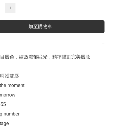
+
加至購物車
−
目唇色，綻放濃郁緞光，精準描劃完美唇妝

呵護雙唇

 the moment

omorrow

55

g number

tage