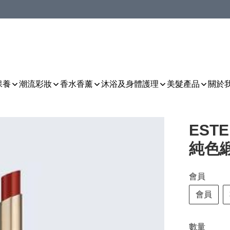
保養
潮流彩妝
香水香薰
沐浴及身體護理
美髮產品
關於
EST
純色
會員
會員
數量