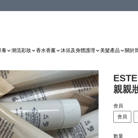
保養
潮流彩妝
香水香薰
沐浴及身體護理
美髮產品
關於
EST
親親妝
會員
會員
數量