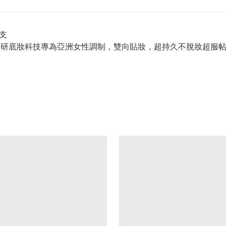
3支
10年專研底妝科技專為亞洲女性調制，雙向貼妝，超持久不脫妝超服帖 