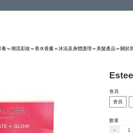
保養
潮流彩妝
香水香薰
沐浴及身體護理
美髮產品
關於
Este
會員
會員
數量
−