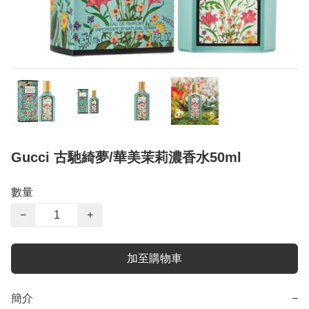
Gucci 古馳綺夢/華美茉莉濃香水50ml
數量
−
+
加至購物車
簡介
−