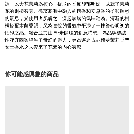
調，以大花茉莉為核心，提取的香氣馥郁明媚，成就了茉莉
花的別樣芬芳。循著基調中融入的檀香和安息香的柔和撫慰
的氣息，於使用者肌膚之上漾起層層的氣味漣漪。清新的柑
橘搭配木蘭香韻，又為喜悅的香氣中平添了一抹舒心明朗的
恬靜之感。融合亞力山卓•米開理的創意構想，為品牌標誌
性花卉圖案增添了奇幻的魅力，更為邂逅古馳綺夢茉莉香型
女士香水之人帶來了充沛的內心靈感。
你可能感興趣的商品