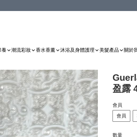
保養
潮流彩妝
香水香薰
沐浴及身體護理
美髮產品
關於
Guer
盈露 4
會員
會員
數量