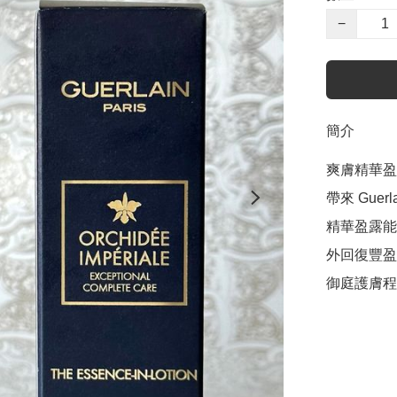
−
簡介
爽膚精華盈
帶來 Gue
精華盈露能
外回復豐盈
御庭護膚程