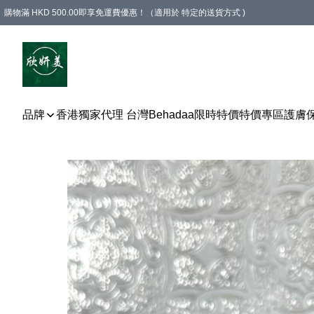
購物滿 HKD 500.00即享免運費優惠！（適用於 特定的送貨方式 )
品牌
香港獨家代理 台灣Behadaa
限時特價
特價專區
護膚