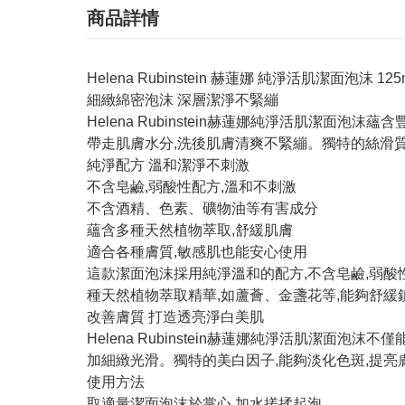
商品詳情
Helena Rubinstein 赫蓮娜 純淨活肌潔面泡沫 125
細緻綿密泡沫 深層潔淨不緊繃
Helena Rubinstein赫蓮娜純淨活肌潔
帶走肌膚水分,洗後肌膚清爽不緊繃。獨特的絲滑質
純淨配方 溫和潔淨不刺激
不含皂鹼,弱酸性配方,溫和不刺激
不含酒精、色素、礦物油等有害成分
蘊含多種天然植物萃取,舒緩肌膚
適合各種膚質,敏感肌也能安心使用
這款潔面泡沫採用純淨溫和的配方,不含皂鹼,弱酸
種天然植物萃取精華,如蘆薈、金盞花等,能夠舒緩
改善膚質 打造透亮淨白美肌
Helena Rubinstein赫蓮娜純淨活肌潔面
加細緻光滑。獨特的美白因子,能夠淡化色斑,提亮
使用方法
取適量潔面泡沫於掌心,加水搓揉起泡。