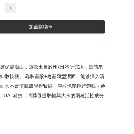
+
加至購物車
−
膚保濕潔面，這款出自於HR日本研究所，靈感來
卸妝技藝。 為胺基酸+皂基類型潔面，能够深入清
而又不會使肌膚變得緊繃，淡妝也能輕鬆卸載～通
 RITUAL科技，將酵母提取物與大米的兩種活性成分