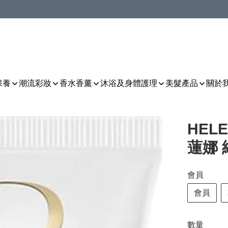
保養
潮流彩妝
香水香薰
沐浴及身體護理
美髮產品
關於
HELE
蓮娜 
會員
會員
數量