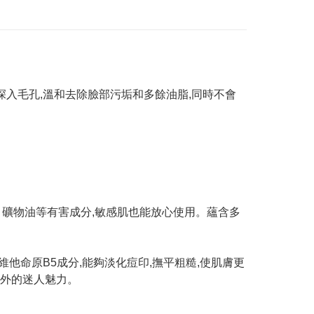
沫能深入毛孔,溫和去除臉部污垢和多餘油脂,同時不會
、礦物油等有害成分,敏感肌也能放心使用。蘊含多
含維他命原B5成分,能夠淡化痘印,撫平粗糙,使肌膚更
而外的迷人魅力。