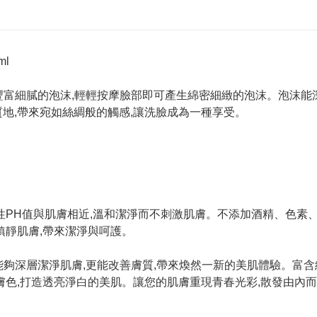
ml
面泡沫蘊含豐富細膩的泡沫,輕輕按摩臉部即可產生綿密細緻的泡沫。泡
地,帶來宛如絲綢般的觸感,讓洗臉成為一種享受。
性PH值與肌膚相近,溫和潔淨而不刺激肌膚。不添加酒精、色素
鎮靜肌膚,帶來潔淨與呵護。
泡沫不僅能夠深層潔淨肌膚,更能改善膚質,帶來煥然一新的美肌體驗。富
膚色,打造透亮淨白的美肌。讓您的肌膚重現青春光彩,散發由內