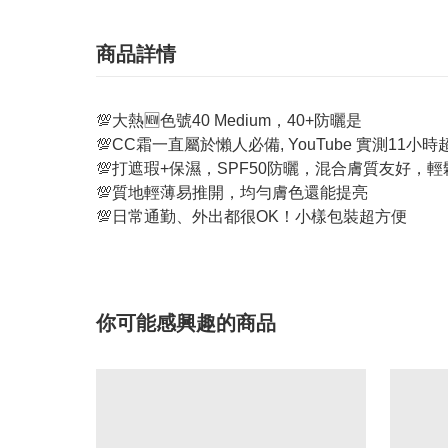
商品詳情
💯大熱🆕色號40 Medium，40+防曬是
💯CC霜一直屬於懶人必備, YouTube 實測11小
💯打遮瑕+保濕，SPF50防曬，混合膚質友好，
💯質地輕薄易推開，均勻膚色還能提亮
💯日常通勤、外出都很OK！小樣包裝超方便
你可能感興趣的商品