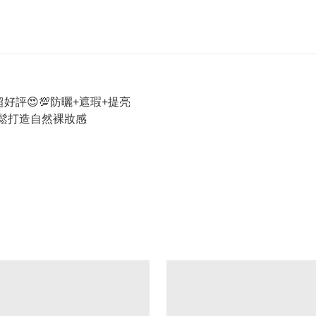
時超好評😍💯防曬+遮瑕+提亮
輕鬆打造自然裸妝感