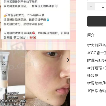
−
簡介
💯大熱🆕色
💯CC霜一
防曬+遮瑕+
💯打遮瑕
裸妝感

💯質地輕
💯日常通