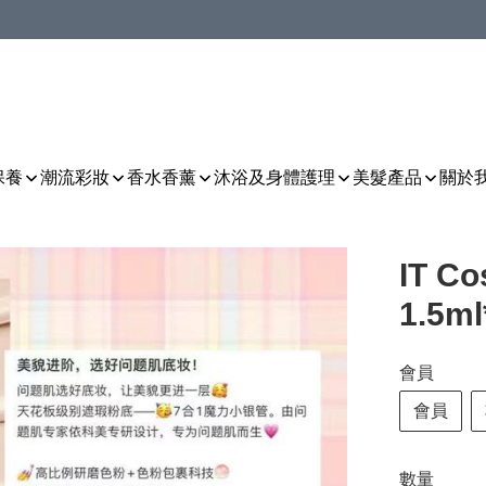
保養
潮流彩妝
香水香薰
沐浴及身體護理
美髮產品
關於
IT C
1.5m
會員
會員
數量