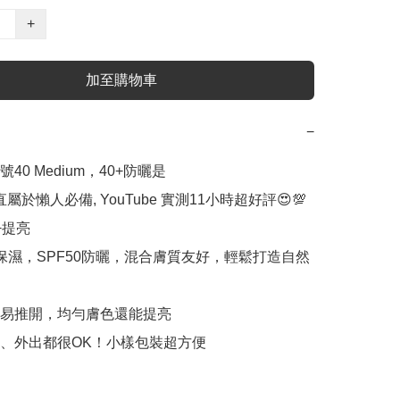
+
加至購物車
−
號40 Medium，40+防曬是

直屬於懶人必備, YouTube 實測11小時超好評😍💯
提亮

+保濕，SPF50防曬，混合膚質友好，輕鬆打造自然
薄易推開，均勻膚色還能提亮

勤、外出都很OK！小樣包裝超方便