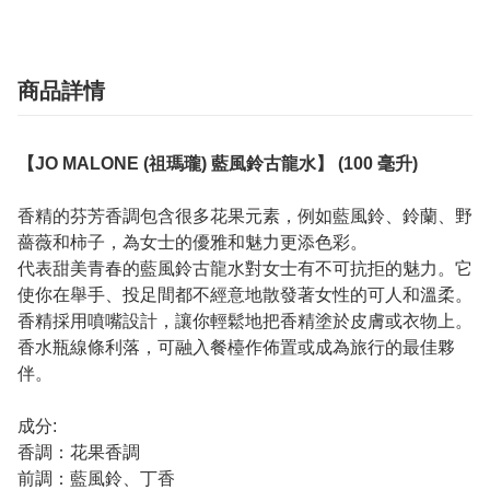
商品詳情
【JO MALONE (祖瑪瓏) 藍風鈴古龍水】 (100 毫升)
香精的芬芳香調包含很多花果元素，例如藍風鈴、鈴蘭、野
薔薇和柿子，為女士的優雅和魅力更添色彩。
代表甜美青春的藍風鈴古龍水對女士有不可抗拒的魅力。它
使你在舉手、投足間都不經意地散發著女性的可人和溫柔。
香精採用噴嘴設計，讓你輕鬆地把香精塗於皮膚或衣物上。
香水瓶線條利落，可融入餐檯作佈置或成為旅行的最佳夥
伴。
成分:
香調：花果香調
前調：藍風鈴、丁香