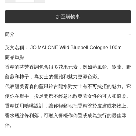
加至購物車
簡介
−
英文名稱： JO MALONE Wild Bluebell Cologne 100ml

商品重點

香精的芬芳香調包含很多花果元素，例如藍風鈴、鈴蘭、野
薔薇和柿子，為女士的優雅和魅力更添色彩。

代表甜美青春的藍風鈴古龍水對女士有不可抗拒的魅力。它
使你在舉手、投足間都不經意地散發著女性的可人和溫柔。

香精採用噴嘴設計，讓你輕鬆地把香精塗於皮膚或衣物上。

香水瓶線條利落，可融入餐檯作佈置或成為旅行的最佳夥
伴。