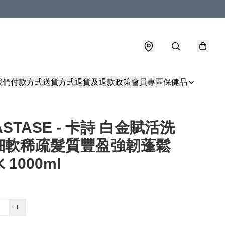
我們
付款方式
送貨方式
退貨及退款政策
會員專區
保健品
ASTASE - 卡詩 白金賦活洗
細軟稀疏髮質豐盈強韌蓬鬆
 1000ml
+