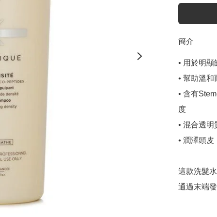
簡介
• 用於明
• 幫助溫
• 含有St
度

• 混合透
• 潤澤頭皮
這款洗髮水
通過末端發