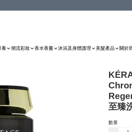
保養
潮流彩妝
香水香薰
沐浴及身體護理
美髮產品
關於
KÉRA
Chron
Rege
至臻洗
數量