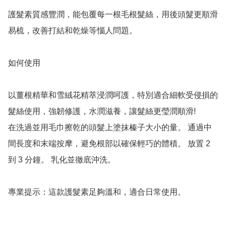
護髮素質感豐潤，能包覆每一根毛根髮絲，用後頭髮更順滑
易梳，改善打結和乾燥等惱人問題。

如何使用

以薑根精華和雪絨花精萃浸潤呵護，特別適合細軟受侵損的
髮絲使用，強韌修護，水潤滋養，讓髮絲更瑩潤順滑!

在洗過並用毛巾擦乾的頭髮上塗抹榛子大小的量。 通過中
間長度和末端按摩，避免根部以確保輕巧的體積。 放置 2 
到 3 分鐘。 乳化並徹底沖洗。

專業提示：這款護髮素足夠溫和，適合日常使用。