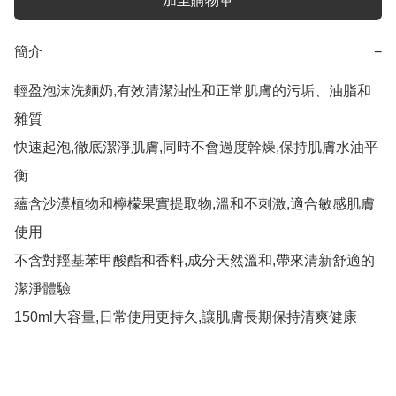
加至購物車
簡介
−
輕盈泡沫洗麵奶,有效清潔油性和正常肌膚的污垢、油脂和
雜質

快速起泡,徹底潔淨肌膚,同時不會過度幹燥,保持肌膚水油平
衡

蘊含沙漠植物和檸檬果實提取物,溫和不刺激,適合敏感肌膚
使用

不含對羥基苯甲酸酯和香料,成分天然溫和,帶來清新舒適的
潔淨體驗

150ml大容量,日常使用更持久,讓肌膚長期保持清爽健康