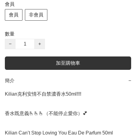
會員
會員
非會員
數量
−
+
加至購物車
簡介
−
Kilian克利安情不自禁濃香水50ml‼️‼️ 

香水既意義🫰🫰🫰（不能停止愛你）💕

Kilian Can’t Stop Loving You Eau De Parfum 50ml
