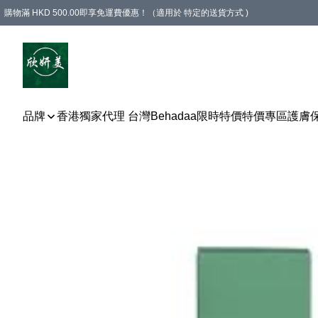
購物滿 HKD 500.00即享免運費優惠！（適用於 特定的送貨方式 )
品牌
香港獨家代理 台灣Behadaa
限時特價
特價專區
護膚