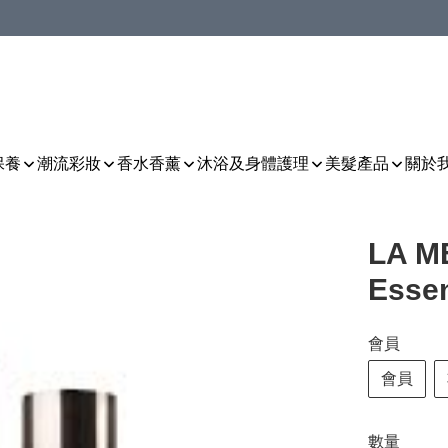
保養
潮流彩妝
香水香薰
沐浴及身體護理
美髮產品
關於
LA M
Esse
會員
會員
數量