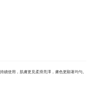
持續使用，肌膚更見柔滑亮澤，膚色更顯著均勻。