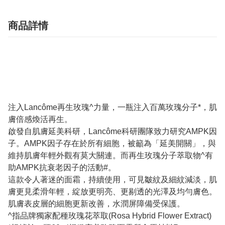
商品詳情
注入Lancôme再生玫瑰^力量，一瓶注入百萬玫瑰分子*，肌
膚倍感煥活再生。
啟發自肌膚延美科研，Lancôme科研團隊致力研究AMPK因
子。AMPK因子存在於所有細胞，被籲為「延美開關」，與
維持肌膚年輕外觀有莫大關連。而再生玫瑰分子萃取物^有
助AMPK抗衰老因子的活動#。
這款令人著迷的面霜，持續使用，可見皺紋及細紋減淡，肌
膚更見柔滑年輕，綻放更明亮、更剔透的光澤及均勻膚色。
肌膚表皮層的細胞更新改善，水潤屏障備受保護。
^指品牌獨家配種玫瑰花萃取(Rosa Hybrid Flower Extract)