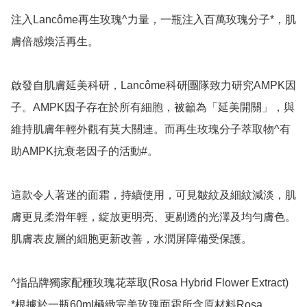
注入Lancôme再生玫瑰^力量，一瓶注入百萬玫瑰分子*，肌
膚倍感煥活再生。

啟發自肌膚延美科研，Lancôme科研團隊致力研究AMPK因
子。AMPK因子存在於所有細胞，被籲為「延美開關」，與
維持肌膚年輕外觀有莫大關連。而再生玫瑰分子萃取物^有
助AMPK抗衰老因子的活動#。

這款令人著迷的面霜，持續使用，可見皺紋及細紋減淡，肌
膚更見柔滑年輕，綻放更明亮、更剔透的光澤及均勻膚色。
肌膚表皮層的細胞更新改善，水潤屏障備受保護。

^指品牌獨家配種玫瑰花萃取(Rosa Hybrid Flower Extract)

*根據於一瓶60ml極緻完美玫瑰面霜所含原材料Rosa 