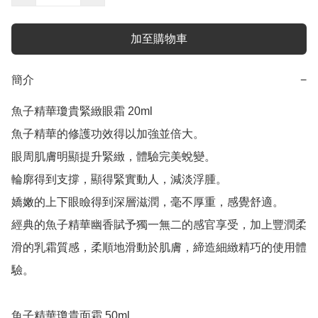
加至購物車
簡介
−
魚子精華瓊貴緊緻眼霜 20ml

魚子精華的修護功效得以加強並倍大。

眼周肌膚明顯提升緊緻，體驗完美蛻變。

輪廓得到支撐，顯得緊實動人，減淡浮腫。

嬌嫩的上下眼瞼得到深層滋潤，毫不厚重，感覺舒適。

經典的魚子精華幽香賦予獨一無二的感官享受，加上豐潤柔
滑的乳霜質感，柔順地滑動於肌膚，締造細緻精巧的使用體
驗。

魚子精華瓊貴面霜 50ml
