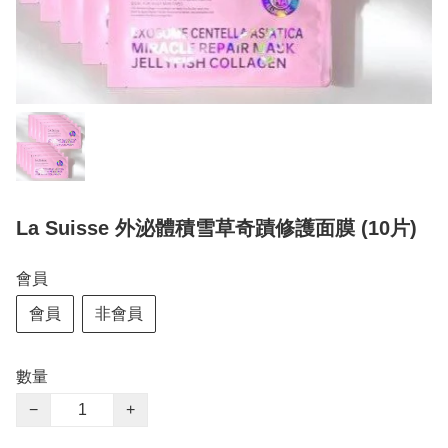
La Suisse 外泌體積雪草奇蹟修護面膜 (10片)
會員
會員
非會員
數量
−
+