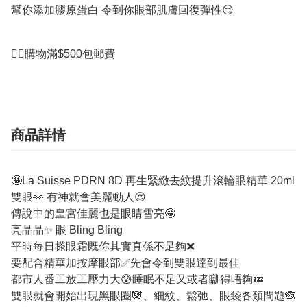
幫你添加膠原蛋白 令到你眼部肌膚回復彈性😏

商品詳情
🤩La Suisse PDRN 8D 再生緊緻去紋提升滾輪眼精華 20ml
雙眼👀 有神就會美麗動人😍
傳說中的皇宮佳麗也是眼睛雪亮🤩
亮晶晶✨ 眼 Bling Bling
平時每日搽眼霜既你其實真係不足夠❌
要配合精華加按摩眼部✅先會令到雙眼達到最佳
都市人番工放工壓力大😰睡眠不足又或者瞓得唔夠💤
雙眼就會開始出現黑眼圈🐼、細紋、鬆弛、眼袋各類問題🙈