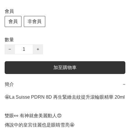
會員
會員
非會員
數量
−
+
加至購物車
簡介
−
🤩La Suisse PDRN 8D 再生緊緻去紋提升滾輪眼精華 20ml

雙眼👀 有神就會美麗動人😍 

傳說中的皇宮佳麗也是眼睛雪亮🤩 
