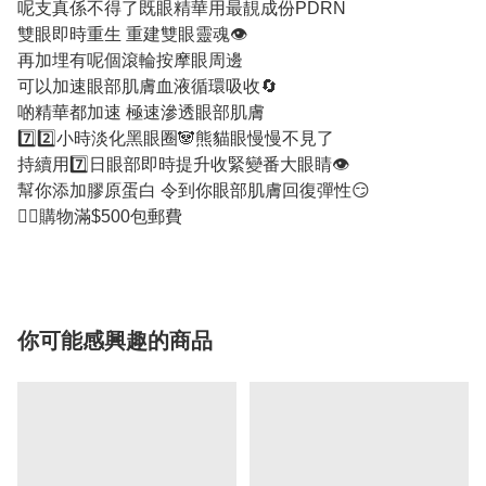
呢支真係不得了既眼精華用最靚成份PDRN
雙眼即時重生 重建雙眼靈魂👁️
再加埋有呢個滾輪按摩眼周邊
可以加速眼部肌膚血液循環吸收🔄
啲精華都加速 極速滲透眼部肌膚
7️⃣2️⃣小時淡化黑眼圈🐼熊貓眼慢慢不見了
持續用7️⃣日眼部即時提升收緊變番大眼睛👁️
幫你添加膠原蛋白 令到你眼部肌膚回復彈性😏
👉🏻購物滿$500包郵費
你可能感興趣的商品