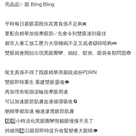
亮晶晶✨ 眼 Bling Bling  

平時每日搽眼霜既你其實真係不足夠❌

要配合精華加按摩眼部✅先會令到雙眼達到最佳

都市人番工放工壓力大😰睡眠不足又或者瞓得唔夠💤

雙眼就會開始出現黑眼圈🐼、細紋、鬆弛、眼袋各類問題🙈

呢支真係不得了既眼精華用最靚成份PDRN

雙眼即時重生 重建雙眼靈魂👁️

再加埋有呢個滾輪按摩眼周邊

可以加速眼部肌膚血液循環吸收🔄

啲精華都加速 極速滲透眼部肌膚

7️⃣2️⃣小時淡化黑眼圈🐼熊貓眼慢慢不見了

持續用7️⃣日眼部即時提升收緊變番大眼睛👁️
